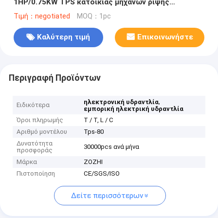
1HP/0.75KW TPS κατοικίας μηχανών ρίψης
ακρίβειας
Τιμή：negotiated
MOQ：1pc
Καλύτερη τιμή
Επικοινωνήστε
Περιγραφή Προϊόντων
,
ηλεκτρονική υδραντλία
Ειδικότερα
εμπορική ηλεκτρική υδραντλία
Όροι πληρωμής
T / T, L / C
Αριθμό μοντέλου
Tps-80
Δυνατότητα
30000pcs ανά μήνα
προσφοράς
Μάρκα
ZOZHI
Πιστοποίηση
CE/SGS/ISO
Δείτε περισσότερων