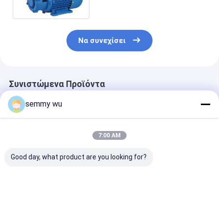
μηχανών ρίψης ακρίβειας
Να συνεχίσει
Συνιστώμενα Προϊόντα
semmy wu
7:00 AM
Good day, what product are you looking for?
3kW αδιάβροχος
Υψηλής απόδοσης
ΜΙΚΡΗ
υψηλής απόδοσης
IE2 Αλουμινένιο
ΠΡΟΣΑΝΑΤΟΛ
κινητήρας επαγωγής
περίβλημα
ΠΡΟΣ ΤΟ
εναλλασσόμενου
Τριφασικός
ΗΛΕΚΤΡΙΚΌ
ρεύματος για
κινητήρας
ΚΙΝΗΤΉΡΑ ΣΕΙ
Καλύτερη τιμή
Καλύτερη τιμή
Καλύτερη 
ηλεκτρική αντλία
Ανερόστερος
ΥΔΡΑΝΤΛΙΩΝ 