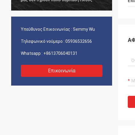
Επι
ευχαρι
Υπεύθυνος Επικοινωνίας :
Semmy Wu
ΑΦ
Τηλεφωνικό νούμερο :
05936532656
Whatsapp :
+8613706040131
Επικοινωνία