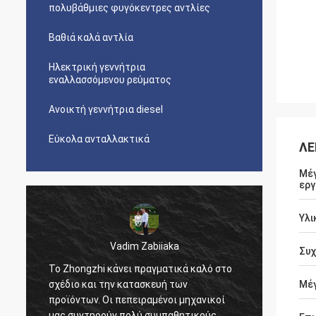
πολυβάθμιες φυγόκεντρες αντλίες
Βαθιά καλά αντλία
Ηλεκτρική γεννήτρια
εναλλασσόμενου ρεύματος
Ανοικτή γεννήτρια diesel
Εύκολα ανταλλακτικά
ΛΕ
Μέγ
εργ
Υλι
Συ
Kimwolo Mr.Reuben
Έχει ε
Καλή ποιότητα, μεγάλοι κατασκευαστές,
έτη πο
Μέγ
είμαστε ευχαριστημένοι από τα προϊόντα
προϊόν
σας.
στους 