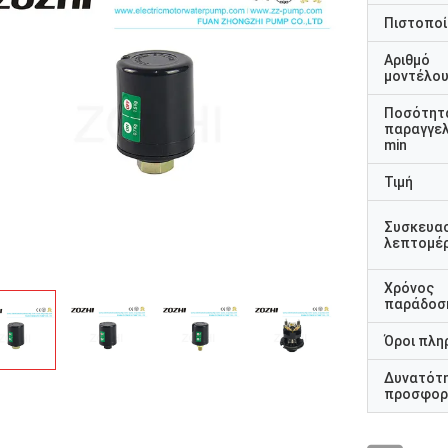
Πιστοποί
Αριθμό
μοντέλο
Ποσότητ
παραγγελ
min
Τιμή
Συσκευα
λεπτομέρ
Χρόνος
παράδοσ
Όροι πλη
Δυνατότ
προσφορ