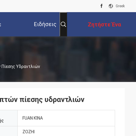
Greek
Ειδήσεις
ε
Ζητήστε Ένα
Επιχείρησης
ε
Απόσπασμα
 Πίεσης Υδραντλιών
οπτών πίεσης υδραντλιών
FUAN ΚΊΝΑ
ής
ZOZHI