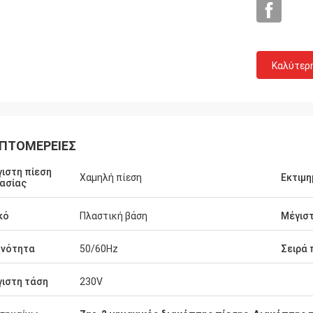
Καλύτερ
ΠΤΟΜΈΡΕΙΕΣ
ιστη πίεση
Χαμηλή πίεση
Εκτιμη
ασίας
κό
Πλαστική βάση
Μέγισ
Mr.Yılmaz Türkoğlu
Vadim Zabi
χνότητα
50/60Hz
Σειρά 
ργαστεί μαζί για περισσότερο από 3
Το Zhongzhi κάνει πραγ
λύ επαγγελματικά. όλα τα
σχέδιο και την κατασκε
ιστη τάση
230V
τα λειτουργούν το πρόστιμο
προϊόντων. Οι πεπειραμ
τύπους εξοπλισμών μας. Σας
μας συντηρούν πολύ συ