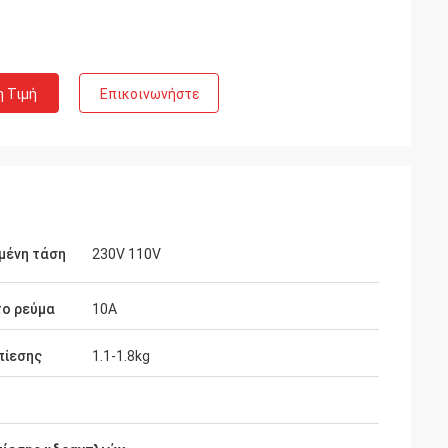
η Τιμή
Επικοινωνήστε
μένη τάση
230V 110V
το ρεύμα
10A
iaka
πίεσης
1.1-1.8kg
ματικά καλό στο
υή των
ένοι μηχανικοί
μπαθητικούς.