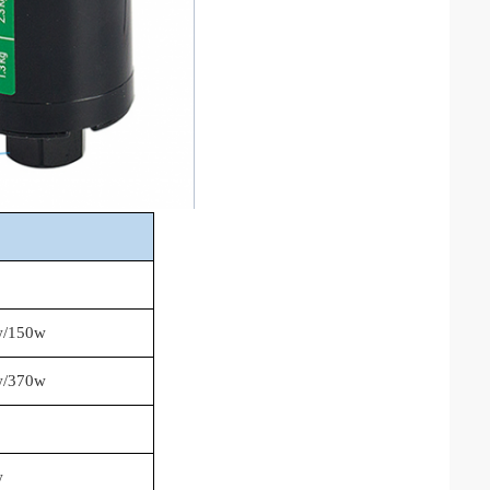
w/150w
w/370w
w