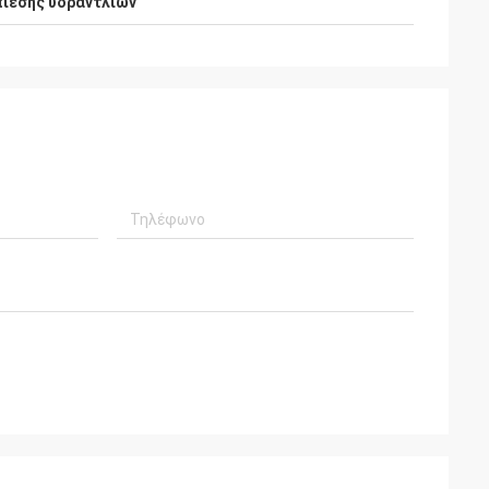
ίεσης υδραντλιών