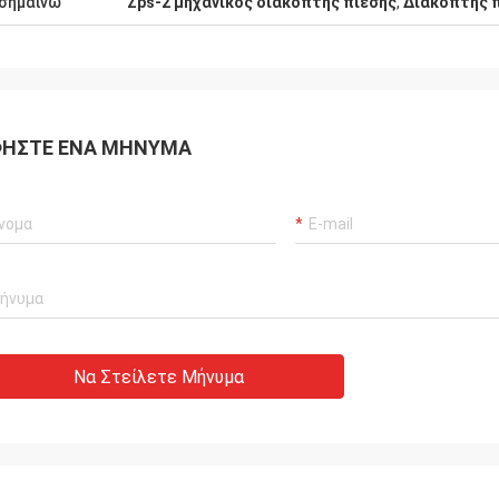
σημαίνω
Zps-2 μηχανικός διακόπτης πίεσης
,
Διακόπτης π
στούμε.
ΉΣΤΕ ΈΝΑ ΜΉΝΥΜΑ
Να Στείλετε Μήνυμα