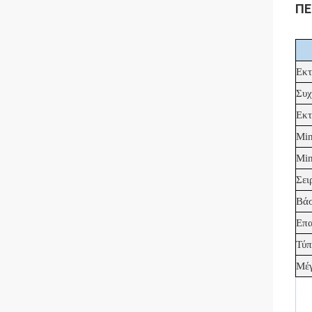
ΠΕ
Εκτ
Συχ
Εκτ
Min
Min
Σει
Βάσ
Επα
Τύπ
Μέγ