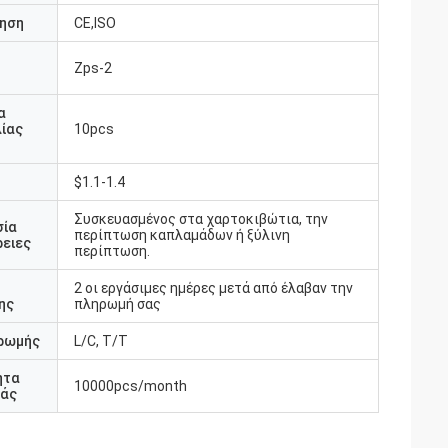
ηση
CE,ISO
Zps-2
υ
α
ίας
10pcs
$1.1-1.4
Συσκευασμένος στα χαρτοκιβώτια, την
σία
περίπτωση καπλαμάδων ή ξύλινη
ειες
περίπτωση.
2 οι εργάσιμες ημέρες μετά από έλαβαν την
ης
πληρωμή σας
ρωμής
L/C, T/T
ητα
10000pcs/month
άς