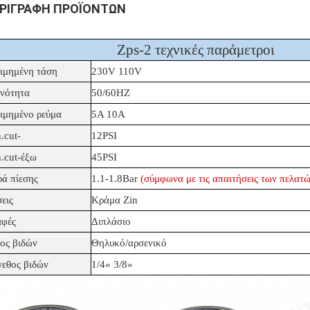
ΡΙΓΡΑΦΉ ΠΡΟΪΌΝΤΩΝ
Zps-2 τεχνικές παράμετροι
ιμημένη τάση
230V 110V
νότητα
50/60HZ
ιμημένο ρεύμα
5A 10A
.cut-
12PSI
.cut-έξω
45PSI
ρά πίεσης
1.1-1.8Bar
(σύμφωνα με τις απαιτήσεις των πελατώ
εις
Κράμα Zin
φές
Διπλάσιο
ος βιδών
Θηλυκό/αρσενικό
εθος βιδών
1/4» 3/8»