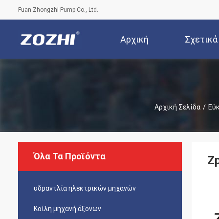
Fuan Zhongzhi Pump Co., Ltd.
Αρχική
Σχετικά
Σελίδα
Ε
Αρχική Σελίδα
/
Εύ
Όλα Τα Προϊόντα
Z
υδραντλία ηλεκτρικών μηχανών
Κοίλη μηχανή άξονων