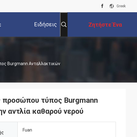
Greek
Ειδήσεις
ε
Ζητήστε Ένα
Επιχείρησης
ε
Απόσπασμα
ύπος Burgmann Ανταλλακτικών
ος προσώπου τύπος Burgmann
ν αντλία καθαρού νερού
Fuan
ής