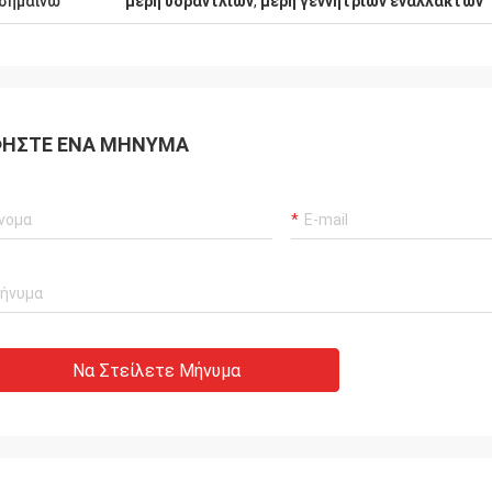
σημαίνω
μέρη υδραντλιών
,
μέρη γεννητριών εναλλακτών
ευχαριστούμε.
ΉΣΤΕ ΈΝΑ ΜΉΝΥΜΑ
Να Στείλετε Μήνυμα