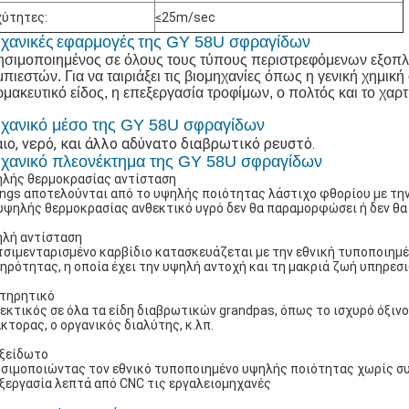
ύτητες:
≤25m/sec
χανικές
εφαρμογές
της GY 58U σφραγίδων
σιμοποιημένος σε όλους τους τύπους περιστρεφόμενων εξοπλι
πιεστών. Για να ταιριάξει τις βιομηχανίες όπως η γενική χημική
μακευτικό είδος, η επεξεργασία τροφίμων, ο πολτός και το χαρτ
χανικό μέσο της GY 58U σφραγίδων
ιο, νερό, και άλλο αδύνατο διαβρωτικό ρευστό.
χανικό πλεονέκτημα της GY 58U σφραγίδων
λής θερμοκρασίας αντίσταση
ings αποτελούνται από το υψηλής ποιότητας λάστιχο φθορίου με τη
υψηλής θερμοκρασίας ανθεκτικό υγρό δεν θα παραμορφώσει ή δεν θα 
λή αντίσταση
τσιμενταρισμένο καρβίδιο κατασκευάζεται με την εθνική τυποποιημ
ηρότητας, η οποία έχει την υψηλή αντοχή και τη μακριά ζωή υπηρεσι
τηρητικό
εκτικός σε όλα τα είδη διαβρωτικών grandpas, όπως το ισχυρό όξινο, 
κτορας, ο οργανικός διαλύτης, κ.λπ.
ξείδωτο
σιμοποιώντας τον εθνικό τυποποιημένο υψηλής ποιότητας χωρίς συ
ξεργασία λεπτά από CNC τις εργαλειομηχανές