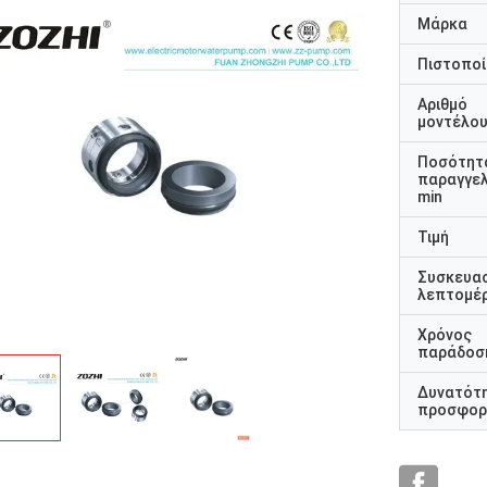
Μάρκα
Πιστοποί
Αριθμό
μοντέλο
Ποσότητ
παραγγελ
min
Τιμή
Συσκευα
λεπτομέρ
Χρόνος
παράδοσ
Δυνατότ
προσφορ