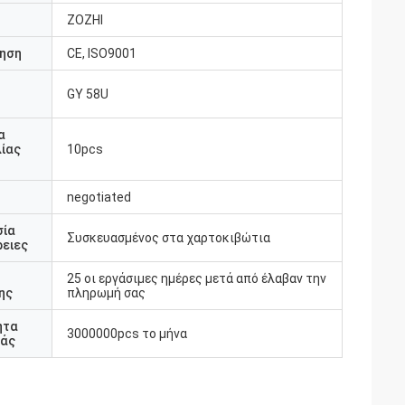
ZOZHI
ηση
CE, ISO9001
GY 58U
υ
α
ίας
10pcs
negotiated
σία
Συσκευασμένος στα χαρτοκιβώτια
ειες
25 οι εργάσιμες ημέρες μετά από έλαβαν την
ης
πληρωμή σας
ητα
3000000pcs το μήνα
άς