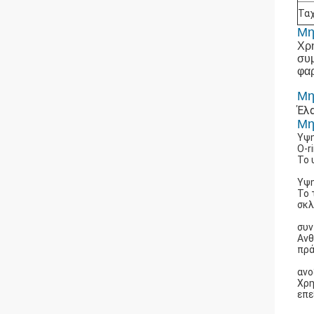
Ταχ
Μη
Χρη
συμ
φαρ
Μη
Έλα
Μη
Υψη
O-r
Το 
Υψη
Το 
σκλ
συν
Ανθ
πρά
ανο
Χρη
επε