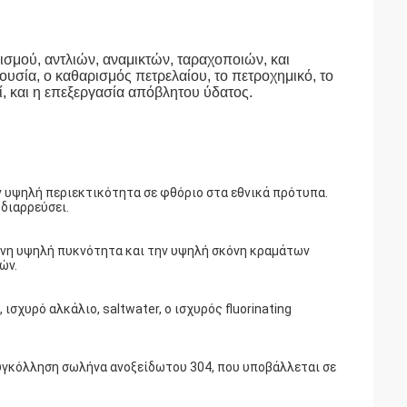
σμού, αντλιών, αναμικτών, ταραχοποιών, και
 ουσία, ο καθαρισμός πετρελαίου, το πετροχημικό, το
ί, και η επεξεργασία απόβλητου ύδατος.
ν υψηλή περιεκτικότητα σε φθόριο στα εθνικά πρότυπα.
διαρρεύσει.
ένη υψηλή πυκνότητα και την υψηλή σκόνη κραμάτων
ών.
ισχυρό αλκάλιο, saltwater, ο ισχυρός fluorinating
γκόλληση σωλήνα ανοξείδωτου 304, που υποβάλλεται σε