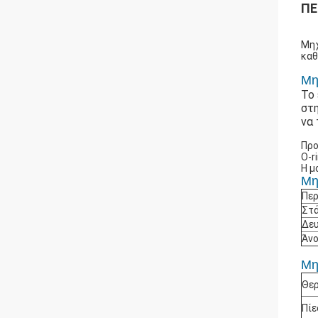
ΠΕ
Μηχ
καθ
Μη
Το 
στ
να
Προ
O-r
Η μ
Μη
Περ
Στά
Δευ
Άνο
Μη
Θερ
Πίε