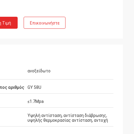
η Τιμή
Επικοινωνήστε
ανοξείδωτο
πος αριθμός
GY 58U
≤1.7Mpa
Vadim Zabiiaka
ο Zhongzhi κάνει πραγματικά καλό στο
Υψηλή αντίσταση, αντίσταση διάβρωσης,
υψηλής θερμοκρασίας αντίσταση, αντοχή
χέδιο και την κατασκευή των
ροϊόντων. Οι πεπειραμένοι μηχανικοί
ας συντηρούν πολύ συμπαθητικούς.