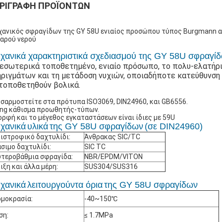
ΡΙΓΡΑΦΉ ΠΡΟΪΌΝΤΩΝ
ανικός σφραγίδων της GY 58U ενιαίος προσώπου τύπος Burgmann α
αρού νερού
χανικά χαρακτηριστικά σχεδιασμού της GY 58U σφραγί
εσωτερικά τοποθετημένο, ενιαίο πρόσωπο, το πολυ-ελατήριο
ηριγμάτων και τη μετάδοση νυχιών, οποιαδήποτε κατεύθυνση
 τοποθετηθούν βολικά.
σαρμοστείτε στα πρότυπα ISO3069, DIN24960, και GB6556.
ing κάθισμα προωθητής-τύπων.
ορφή και το μέγεθος εγκαταστάσεων είναι ίδιες με 59U
χανικά
υλικά
της GY 58U σφραγίδων
(σε DIN24960)
ιστροφικό δαχτυλίδι:
Άνθρακας SIC/TC
σιμο δαχτυλίδι:
SIC TC
τεροβάθμια σφραγίδα:
NBR/EPDM/VITON
ιξη και άλλα μέρη:
SUS304/SUS316
χανικά
λειτουργούντα όρια
της GY 58U σφραγίδων
μοκρασία:
-40~150℃
ση:
≤ 1.7MPa