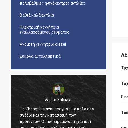
πολυβάθμιες φυγόκεντρες αντλίες
Βαθιά καλά αντλία
Ηλεκτρική γεννήτρια
εναλλασσόμενου ρεύματος
Ανοικτή γεννήτρια diesel
ΛΕ
Εύκολα ανταλλακτικά
Tpy
Τα
Εφ
m Zabiiaka
Kimwolo Mr.Reuben
ι πραγματικά καλό στο
Καλή ποιότητα, μεγάλοι κατασκευα
Tem
ατασκευή των
είμαστε ευχαριστημένοι από τα πρ
ειραμένοι μηχανικοί
σας.
λύ συμπαθητικούς.