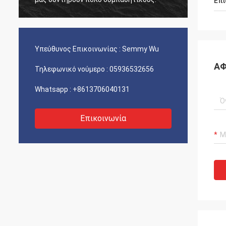
Επι
Υπεύθυνος Επικοινωνίας :
Semmy Wu
ΑΦ
Τηλεφωνικό νούμερο :
05936532656
Whatsapp :
+8613706040131
Επικοινωνία