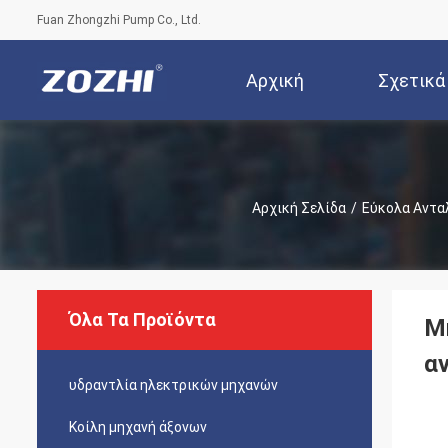
Fuan Zhongzhi Pump Co., Ltd.
Αρχική
Σχετικά
Σελίδα
Ε
Αρχική Σελίδα
/
Εύκολα Αντα
Όλα Τα Προϊόντα
Μ
α
υδραντλία ηλεκτρικών μηχανών
Κοίλη μηχανή άξονων