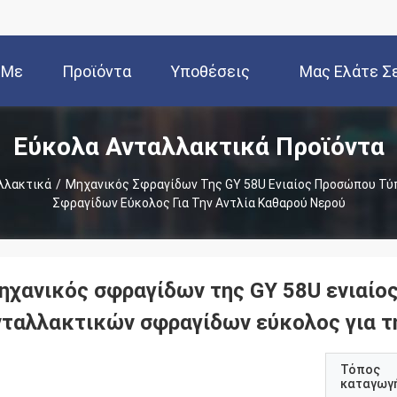
 Με
Προϊόντα
Υποθέσεις
Μας Ελάτε Σ
Εύκολα Ανταλλακτικά Προϊόντα
μάς
Επαφή Μ
λλακτικά
/
Μηχανικός Σφραγίδων Της GY 58U Ενιαίος Προσώπου Τ
Σφραγίδων Εύκολος Για Την Αντλία Καθαρού Νερού
ηχανικός σφραγίδων της GY 58U ενιαί
νταλλακτικών σφραγίδων εύκολος για τη
Τόπος
καταγωγ